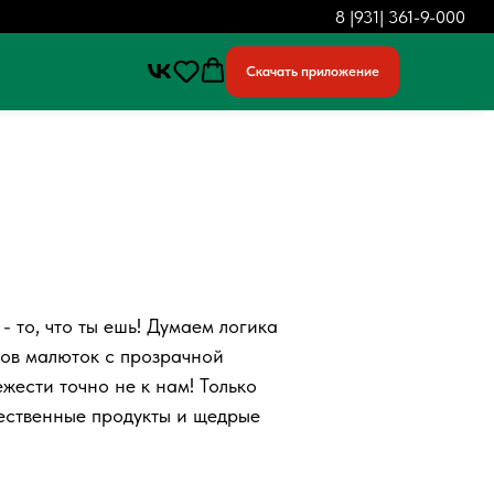
8 |931| 361-9-000
.
Скачать приложение
- то, что ты ешь! Думаем логика
ов малюток с прозрачной
жести точно не к нам! Только
ественные продукты и щедрые