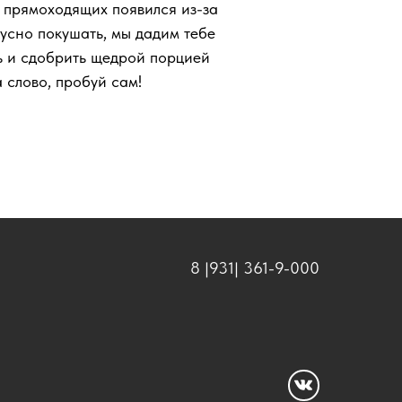
у прямоходящих появился из-за
кусно покушать, мы дадим тебе
ь и сдобрить щедрой порцией
 слово, пробуй сам!
8 |931| 361-9-000