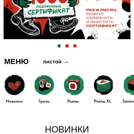
МЕНЮ
листай →
Новинки
Гриль
Роллы
Роллы XL
Запеченные
Black
Г
НОВИНКИ