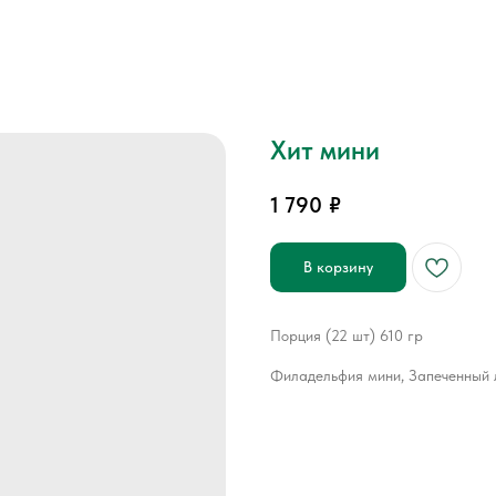
Хит мини
1 790
₽
В корзину
Порция (22 шт) 610 гр
Филадельфия мини, Запеченный л